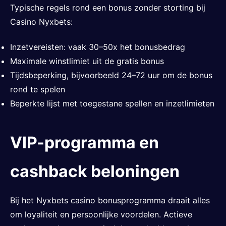
Typische regels rond een bonus zonder storting bij
Casino Nyxbets:
Inzetvereisten: vaak 30–50x het bonusbedrag
Maximale winstlimiet uit de gratis bonus
Tijdsbeperking, bijvoorbeeld 24–72 uur om de bonus
rond te spelen
Beperkte lijst met toegestane spellen en inzetlimieten
VIP-programma en
cashback beloningen
Bij het Nyxbets casino bonusprogramma draait alles
om loyaliteit en persoonlijke voordelen. Actieve