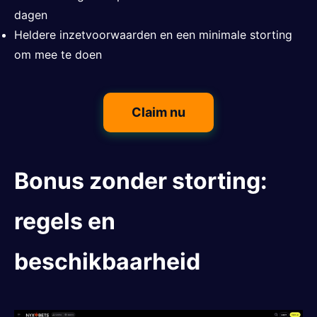
dagen
Heldere inzetvoorwaarden en een minimale storting
om mee te doen
Claim nu
Bonus zonder storting:
regels en
beschikbaarheid