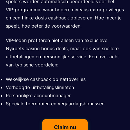
spelers worden automatisch beoordeeld voor het
VIP-programma, waar hogere niveaus extra privileges
en een flinke dosis cashback opleveren. Hoe meer je
speelt, hoe beter de voorwaarden.
VIP-leden profiteren niet alleen van exclusieve
Nyxbets casino bonus deals, maar ook van snellere
uitbetalingen en persoonlijke service. Een overzicht
van typische voordelen:
Wekelijkse cashback op nettoverlies
Verhoogde uitbetalingslimieten
Persoonlijke accountmanager
Speciale toernooien en verjaardagsbonussen
Claim nu