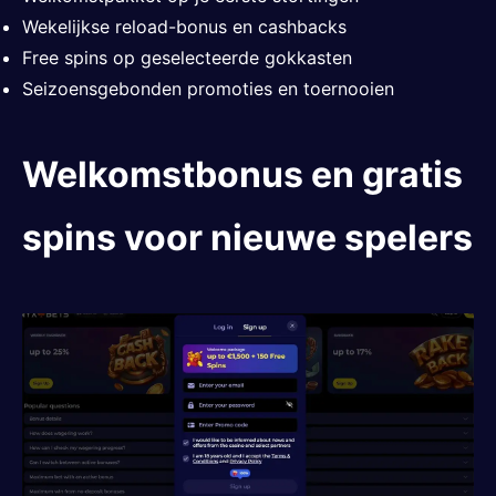
Wekelijkse reload-bonus en cashbacks
Free spins op geselecteerde gokkasten
Seizoensgebonden promoties en toernooien
Welkomstbonus en gratis
spins voor nieuwe spelers