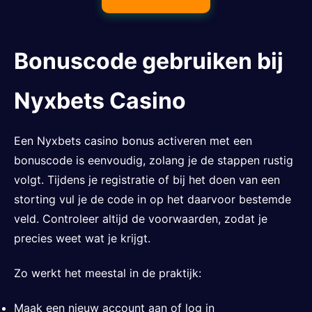
Bonuscode gebruiken bij
Nyxbets Casino
Een Nyxbets casino bonus activeren met een
bonuscode is eenvoudig, zolang je de stappen rustig
volgt. Tijdens je registratie of bij het doen van een
storting vul je de code in op het daarvoor bestemde
veld. Controleer altijd de voorwaarden, zodat je
precies weet wat je krijgt.
Zo werkt het meestal in de praktijk:
Maak een nieuw account aan of log in