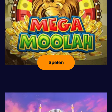
Spelen