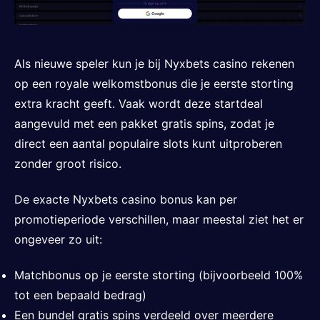
Als nieuwe speler kun je bij Nyxbets casino rekenen
op een royale welkomstbonus die je eerste storting
extra kracht geeft. Vaak wordt deze startdeal
aangevuld met een pakket gratis spins, zodat je
direct een aantal populaire slots kunt uitproberen
zonder groot risico.
De exacte Nyxbets casino bonus kan per
promotieperiode verschillen, maar meestal ziet het er
ongeveer zo uit:
Matchbonus op je eerste storting (bijvoorbeeld 100%
tot een bepaald bedrag)
Een bundel gratis spins verdeeld over meerdere