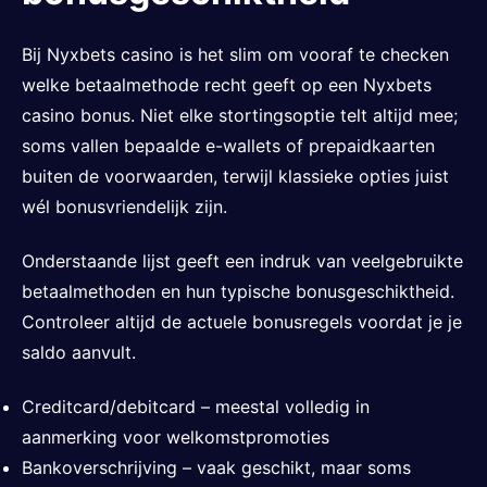
Bij Nyxbets casino is het slim om vooraf te checken
welke betaalmethode recht geeft op een Nyxbets
casino bonus. Niet elke stortingsoptie telt altijd mee;
soms vallen bepaalde e-wallets of prepaidkaarten
buiten de voorwaarden, terwijl klassieke opties juist
wél bonusvriendelijk zijn.
Onderstaande lijst geeft een indruk van veelgebruikte
betaalmethoden en hun typische bonusgeschiktheid.
Controleer altijd de actuele bonusregels voordat je je
saldo aanvult.
Creditcard/debitcard – meestal volledig in
aanmerking voor welkomstpromoties
Bankoverschrijving – vaak geschikt, maar soms