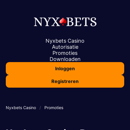
Nyxbets Casino
Autorisatie
Promoties
Downloaden
Inloggen
Registreren
Nyxbets Casino
/
Promoties